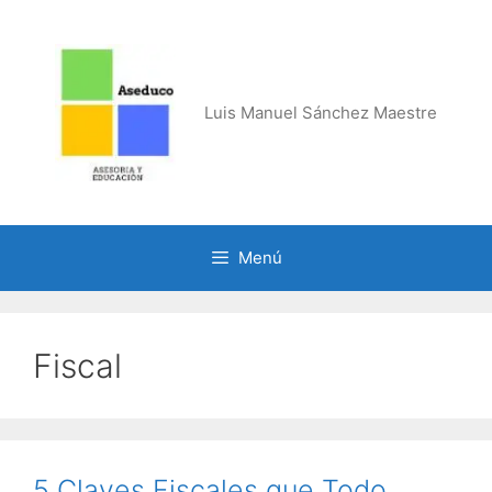
Saltar
al
contenido
Luis Manuel Sánchez Maestre
Menú
Fiscal
5 Claves Fiscales que Todo