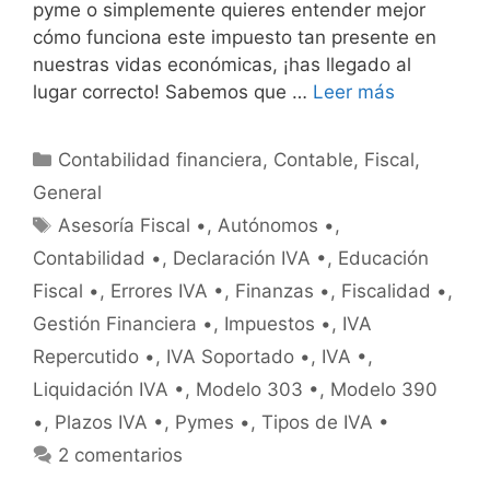
pyme o simplemente quieres entender mejor
cómo funciona este impuesto tan presente en
nuestras vidas económicas, ¡has llegado al
lugar correcto! Sabemos que …
Leer más
Categorías
Contabilidad financiera
,
Contable
,
Fiscal
,
General
Etiquetas
Asesoría Fiscal •
,
Autónomos •
,
Contabilidad •
,
Declaración IVA •
,
Educación
Fiscal •
,
Errores IVA •
,
Finanzas •
,
Fiscalidad •
,
Gestión Financiera •
,
Impuestos •
,
IVA
Repercutido •
,
IVA Soportado •
,
IVA •
,
Liquidación IVA •
,
Modelo 303 •
,
Modelo 390
•
,
Plazos IVA •
,
Pymes •
,
Tipos de IVA •
2 comentarios