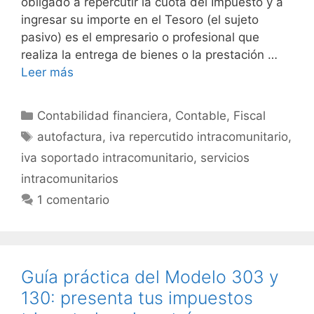
obligado a repercutir la cuota del Impuesto y a
ingresar su importe en el Tesoro (el sujeto
pasivo) es el empresario o profesional que
realiza la entrega de bienes o la prestación …
Leer más
Categorías
Contabilidad financiera
,
Contable
,
Fiscal
Etiquetas
autofactura
,
iva repercutido intracomunitario
,
iva soportado intracomunitario
,
servicios
intracomunitarios
1 comentario
Guía práctica del Modelo 303 y
130: presenta tus impuestos