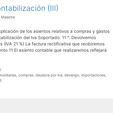
tabilización (III)
 Maestre
plicación de los asientos relativos a compras y gastos
abilización del Iva Soportado. 11 °. Devolvemos
 (IVA 21 %) La factura rectificativa que recibiremos
to 11 El asiento contable que realizaremos reflejará
l
munitarias
,
compras
,
deudora por iva
,
devengo
,
importaciones
,
3