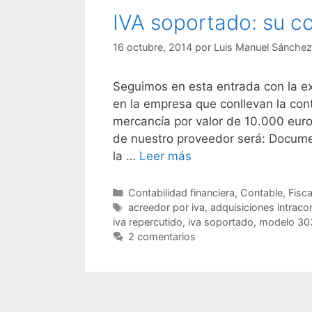
IVA soportado: su con
16 octubre, 2014
por
Luis Manuel Sánchez
Seguimos en esta entrada con la ex
en la empresa que conllevan la cont
mercancía por valor de 10.000 euros
de nuestro proveedor será: Documen
la …
Leer más
Categorías
Contabilidad financiera
,
Contable
,
Fisca
Etiquetas
acreedor por iva
,
adquisiciones intraco
iva repercutido
,
iva soportado
,
modelo 30
2 comentarios