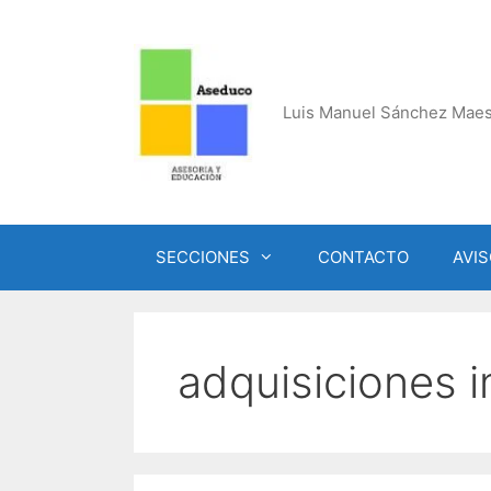
Saltar
al
contenido
Luis Manuel Sánchez Maes
SECCIONES
CONTACTO
AVIS
adquisiciones i