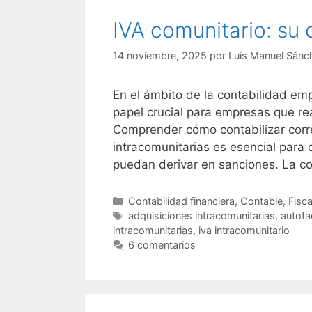
IVA comunitario: su 
14 noviembre, 2025
por
Luis Manuel Sánc
En el ámbito de la contabilidad emp
papel crucial para empresas que re
Comprender cómo contabilizar corr
intracomunitarias es esencial para c
puedan derivar en sanciones. La c
Categorías
Contabilidad financiera
,
Contable
,
Fisca
Etiquetas
adquisiciones intracomunitarias
,
autofa
intracomunitarias
,
iva intracomunitario
6 comentarios