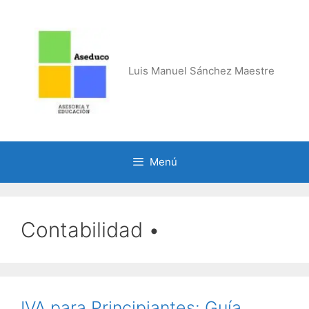
Saltar
al
contenido
Luis Manuel Sánchez Maestre
Menú
Contabilidad •
IVA para Principiantes: Guía