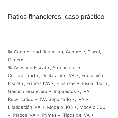
Ratios financieros: caso práctico
Categorías
Contabilidad financiera
,
Contable
,
Fiscal
,
General
Etiquetas
Asesoría Fiscal •
,
Autónomos •
,
Contabilidad •
,
Declaración IVA •
,
Educación
Fiscal •
,
Errores IVA •
,
Finanzas •
,
Fiscalidad •
,
Gestión Financiera •
,
Impuestos •
,
IVA
Repercutido •
,
IVA Soportado •
,
IVA •
,
Liquidación IVA •
,
Modelo 303 •
,
Modelo 390
•
,
Plazos IVA •
,
Pymes •
,
Tipos de IVA •