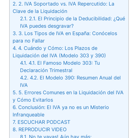
2.
2. IVA Soportado vs. IVA Repercutido: La
Clave de la Liquidación
2.1.
2.1. El Principio de la Deducibilidad: ¿Qué
IVA puedes desgravar?
3.
3. Los Tipos de IVA en España: Conócelos
para no Fallar
4.
4. Cuándo y Cómo: Los Plazos de
Liquidación del IVA (Modelo 303 y 390)
4.1.
4.1. El Famoso Modelo 303: Tu
Declaración Trimestral
4.2.
4.2. El Modelo 390: Resumen Anual del
IVA
5.
5. Errores Comunes en la Liquidación del IVA
y Cómo Evitarlos
6.
Conclusión: El IVA ya no es un Misterio
Infranqueable
7.
ESCUCHAR PODCAST
8.
REPRODUCIR VIDEO
8.1.
No te vayas! Aún hay más: