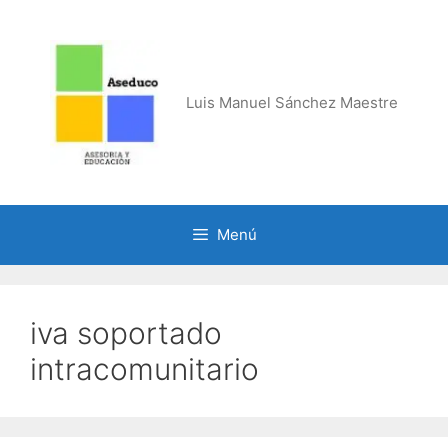
Saltar
al
contenido
Luis Manuel Sánchez Maestre
Menú
iva soportado
intracomunitario