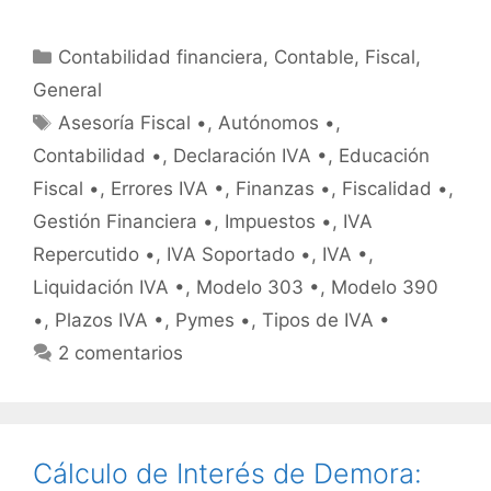
Categorías
Contabilidad financiera
,
Contable
,
Fiscal
,
General
Etiquetas
Asesoría Fiscal •
,
Autónomos •
,
Contabilidad •
,
Declaración IVA •
,
Educación
Fiscal •
,
Errores IVA •
,
Finanzas •
,
Fiscalidad •
,
Gestión Financiera •
,
Impuestos •
,
IVA
Repercutido •
,
IVA Soportado •
,
IVA •
,
Liquidación IVA •
,
Modelo 303 •
,
Modelo 390
•
,
Plazos IVA •
,
Pymes •
,
Tipos de IVA •
2 comentarios
Cálculo de Interés de Demora: