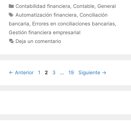
Categorías
Contabilidad financiera
,
Contable
,
General
Etiquetas
Automatización financiera
,
Conciliación
bancaria
,
Errores en conciliaciones bancarias
,
Gestión financiera empresarial
Deja un comentario
Página
Página
Página
Página
←
Anterior
1
2
3
…
19
Siguiente
→