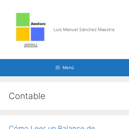
Saltar
al
contenido
Luis Manuel Sánchez Maestre
Menú
Contable
Cómo Leer un Balance de