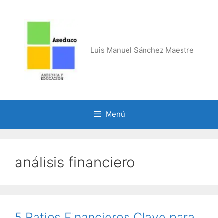
Saltar
al
contenido
Luis Manuel Sánchez Maestre
Menú
análisis financiero
5 Ratios Financieros Clave para