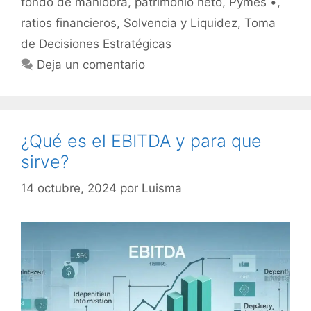
fondo de maniobra
,
patrimonio neto
,
Pymes •
,
ratios financieros
,
Solvencia y Liquidez
,
Toma
de Decisiones Estratégicas
Deja un comentario
¿Qué es el EBITDA y para que
sirve?
14 octubre, 2024
por
Luisma