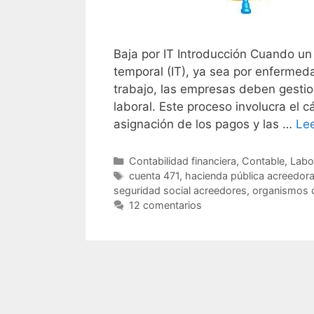
Baja por IT Introducción Cuando un
temporal (IT), ya sea por enfermed
trabajo, las empresas deben gestio
laboral. Este proceso involucra el c
asignación de los pagos y las …
Le
Categorías
Contabilidad financiera
,
Contable
,
Labo
Etiquetas
cuenta 471
,
hacienda pública acreedora
seguridad social acreedores
,
organismos d
12 comentarios