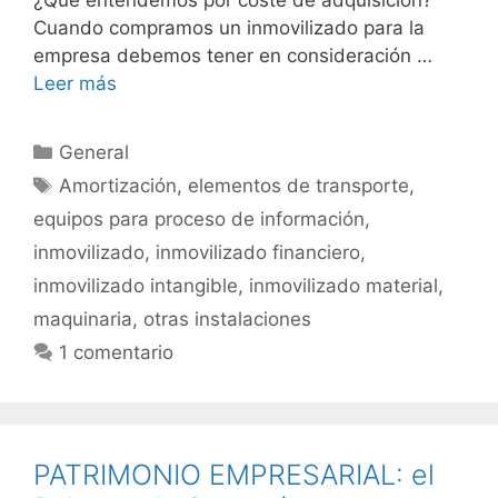
¿Qué entendemos por coste de adquisición?
Cuando compramos un inmovilizado para la
empresa debemos tener en consideración …
Leer más
Categorías
General
Etiquetas
Amortización
,
elementos de transporte
,
equipos para proceso de información
,
inmovilizado
,
inmovilizado financiero
,
inmovilizado intangible
,
inmovilizado material
,
maquinaria
,
otras instalaciones
1 comentario
PATRIMONIO EMPRESARIAL: el