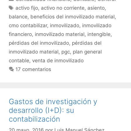
Etiquetas
activo fijo
,
activo no corriente
,
asiento
,
balance
,
beneficios del inmovilizado material
,
cmo contabilizar
,
inmovilizado
,
inmovilizado
financiero
,
inmovilizado material
,
intengible
,
pérdidas del inmovilizado
,
pérdidas del
inmovilizado material
,
pgc
,
plan general
contable
,
venta de inmovilizado
17 comentarios
Gastos de investigación y
desarrollo (I+D): su
contabilización
20 mayo, 2016
por
Luis Manuel Sánchez