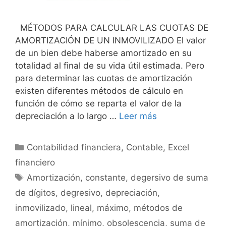
MÉTODOS PARA CALCULAR LAS CUOTAS DE
AMORTIZACIÓN DE UN INMOVILIZADO El valor
de un bien debe haberse amortizado en su
totalidad al final de su vida útil estimada. Pero
para determinar las cuotas de amortización
existen diferentes métodos de cálcu­lo en
función de cómo se reparta el valor de la
depreciación a lo largo …
Leer más
Categorías
Contabilidad financiera
,
Contable
,
Excel
financiero
Etiquetas
Amortización
,
constante
,
degersivo de suma
de dígitos
,
degresivo
,
depreciación
,
inmovilizado
,
lineal
,
máximo
,
métodos de
amortización
,
mínimo
,
obsolescencia
,
suma de