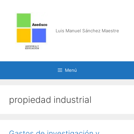
Saltar
al
contenido
Luis Manuel Sánchez Maestre
Menú
propiedad industrial
Gastos de investigación y