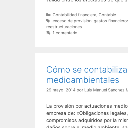
Categorías
Contabilidad financiera
,
Contable
Etiquetas
exceso de provisión
,
gastos financiero
reestructuraciones
1 comentario
Cómo se contabiliza 
medioambientales
29 mayo, 2014
por
Luis Manuel Sánchez 
La provisión por actuaciones medio
empresa de: «Obligaciones legales,
compromisos adquiridos por la mism
daños sobre el medio ambiente, sal