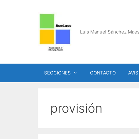
Saltar
al
contenido
Luis Manuel Sánchez Maes
SECCIONES
CONTACTO
AVIS
provisión