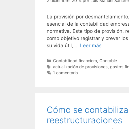
2 diciembre, 2014
por
Luis Manuel Sánche
La provisión por desmantelamiento, 
esencial de la contabilidad empres
normativa. Este tipo de provisión, 
como objetivo registrar y prever los
su vida útil, …
Leer más
Categorías
Contabilidad financiera
,
Contable
Etiquetas
actualización de provisiones
,
gastos fi
1 comentario
Cómo se contabiliza 
reestructuraciones