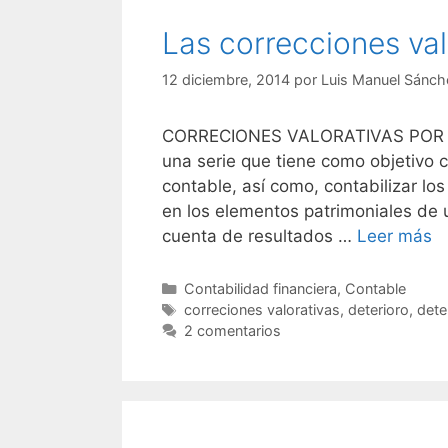
Las correcciones val
12 diciembre, 2014
por
Luis Manuel Sánch
CORRECIONES VALORATIVAS POR D
una serie que tiene como objetivo 
contable, así como, contabilizar lo
en los elementos patrimoniales de
cuenta de resultados …
Leer más
Categorías
Contabilidad financiera
,
Contable
Etiquetas
correciones valorativas
,
deterioro
,
dete
2 comentarios