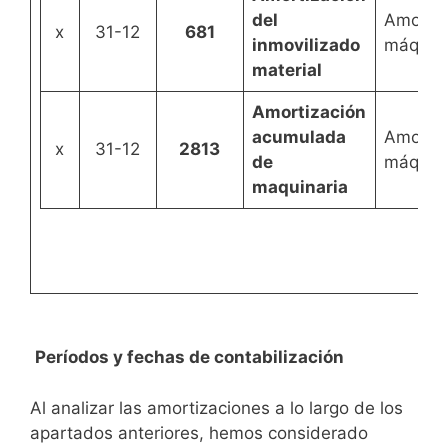
del
Amortiz
x
31-12
681
inmovilizado
máquin
material
Amortización
acumulada
Amortiz
x
31-12
2813
de
máquin
maquinaria
Períodos y fechas de contabilización
Al analizar las amortizaciones a lo largo de los
apartados anteriores, hemos considerado