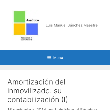
Saltar
al
contenido
Luis Manuel Sánchez Maestre
Menú
Amortización del
inmovilizado: su
contabilización (I)
15 noviembre, 2014
por
Luis Manuel Sánchez