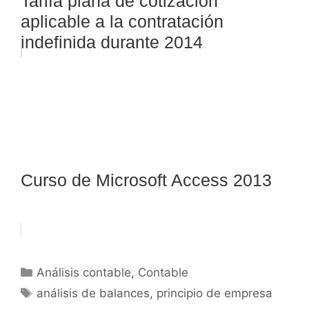
Tarifa plana de cotización
aplicable a la contratación
indefinida durante 2014
Curso de Microsoft Access 2013
Categorías
Análisis contable
,
Contable
Etiquetas
análisis de balances
,
principio de empresa