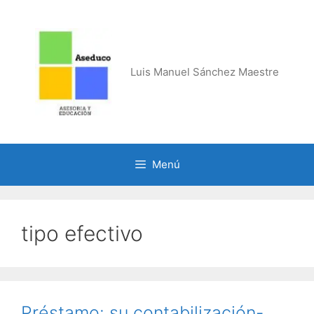
Saltar
al
contenido
Luis Manuel Sánchez Maestre
Menú
tipo efectivo
Préstamo: su contabilización-