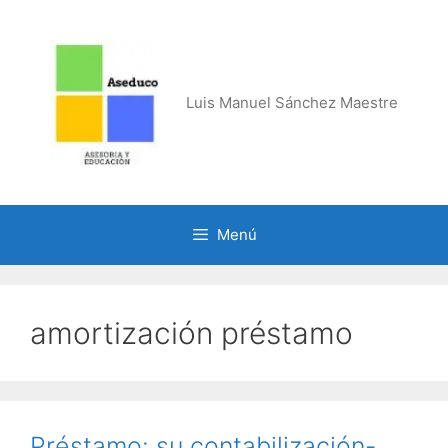
Saltar
al
contenido
Luis Manuel Sánchez Maestre
Menú
amortización préstamo
Préstamo: su contabilización-