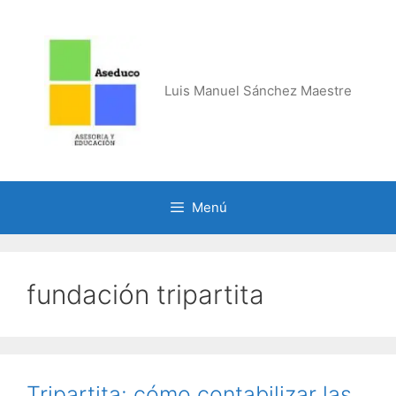
Saltar
al
contenido
Luis Manuel Sánchez Maestre
Menú
fundación tripartita
Tripartita: cómo contabilizar las