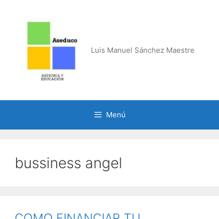
Saltar
al
contenido
Luis Manuel Sánchez Maestre
Menú
bussiness angel
COMO FINANCIAR TU