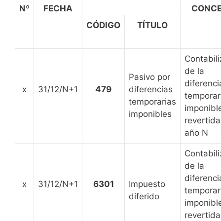
Nº
FECHA
CONCE
CÓDIGO
TÍTULO
Contabili
de la
Pasivo por
diferenci
x
31/12/N+1
479
diferencias
temporar
temporarias
imponibl
imponibles
revertida
año N
Contabili
de la
diferenci
x
31/12/N+1
6301
Impuesto
temporar
diferido
imponibl
revertida