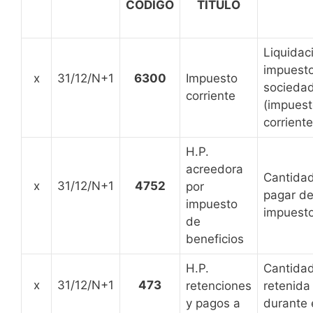
CÓDIGO
TÍTULO
Liquidac
impuest
x
31/12/N+1
6300
Impuesto
socieda
corriente
(impues
corriente
H.P.
acreedora
Cantida
x
31/12/N+1
4752
por
pagar de
impuesto
impuest
de
beneficios
H.P.
Cantida
x
31/12/N+1
473
retenciones
retenida
y pagos a
durante 