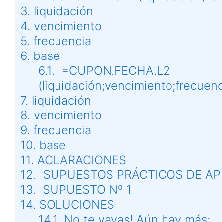
3.
liquidación
4.
vencimiento
5.
frecuencia
6.
base
6.1.
=CUPON.FECHA.L2
(liquidación;vencimiento;frecuen
7.
liquidación
8.
vencimiento
9.
frecuencia
10.
base
11.
ACLARACIONES
12.
SUPUESTOS PRÁCTICOS DE AP
13.
SUPUESTO Nº 1
14.
SOLUCIONES
14.1.
No te vayas! Aún hay más: