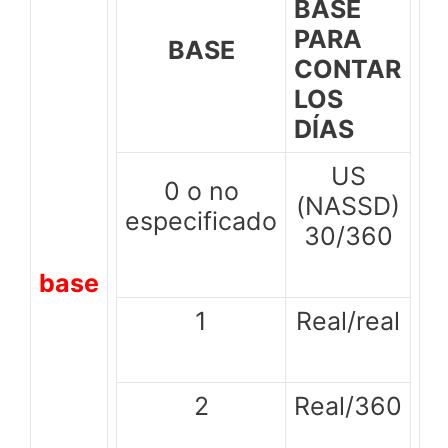
BASE
PARA
BASE
CONTAR
LOS
DÍAS
US
0 o no
(NASSD)
especificado
30/360
base
1
Real/real
2
Real/360