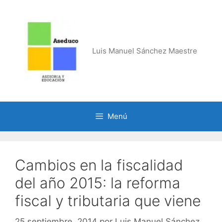
Saltar
al
contenido
Luis Manuel Sánchez Maestre
Menú
Cambios en la fiscalidad
del año 2015: la reforma
fiscal y tributaria que viene
25 septiembre, 2014
por
Luis Manuel Sánchez