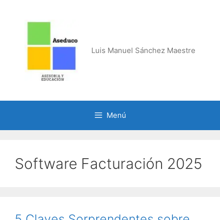
Saltar
al
contenido
Luis Manuel Sánchez Maestre
Menú
Software Facturación 2025
5 Claves Sorprendentes sobre