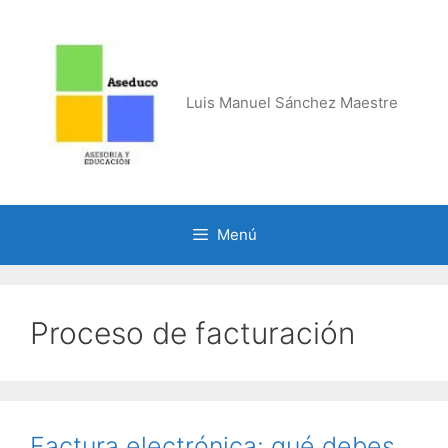
Saltar
al
contenido
Luis Manuel Sánchez Maestre
Menú
Proceso de facturación
Factura electrónica: qué debes