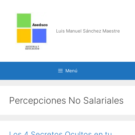
Saltar
al
contenido
Luis Manuel Sánchez Maestre
Menú
Percepciones No Salariales
Los 4 Secretos Ocultos en tu