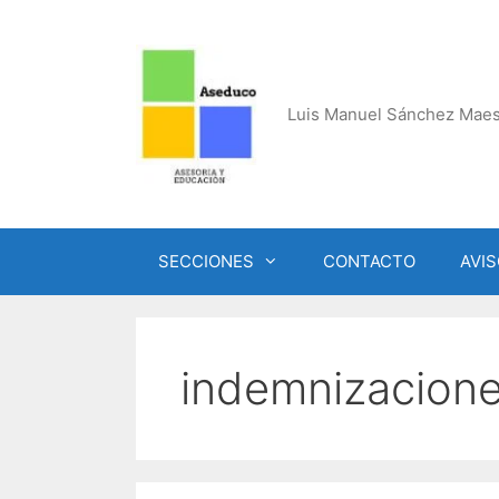
Saltar
al
contenido
Luis Manuel Sánchez Maes
SECCIONES
CONTACTO
AVIS
indemnizacione