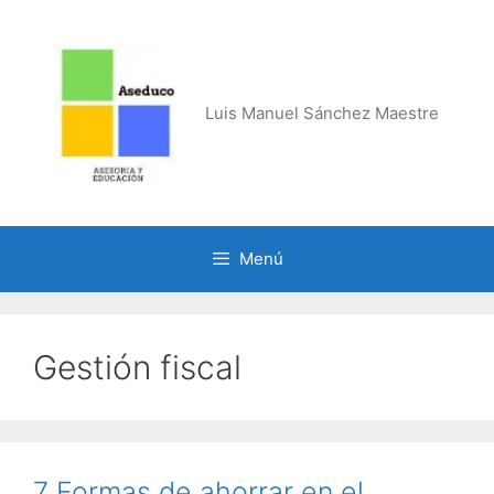
Saltar
al
contenido
Luis Manuel Sánchez Maestre
Menú
Gestión fiscal
7 Formas de ahorrar en el